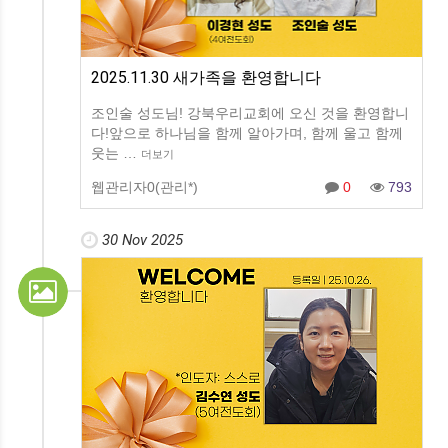
2025.11.30 새가족을 환영합니다
조인술​ 성도님! 강북우리교회에 오신 것을 환영합니
다!앞으로 하나님을 함께 알아가며, 함께 울고 함께
웃는 …
더보기
웹관리자0(관리*)
0
793
30 Nov 2025