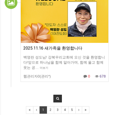
2025.11.16 새가족을 환영합니다
백영란 성도님! 강북우리교회에 오신 것을 환영합니
다!앞으로 하나님을 함께 알아가며, 함께 울고 함께
웃는 공…
더보기
웹관리자0(관리*)
0
678
1
2
3
4
5