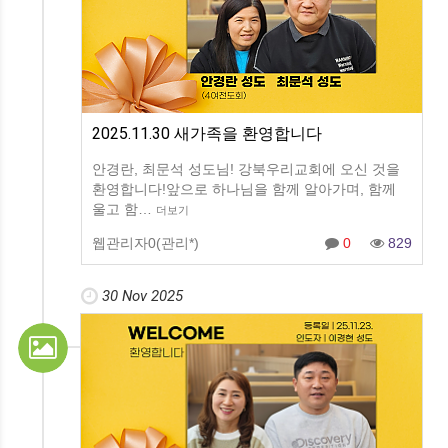
2025.11.30 새가족을 환영합니다
안경란, 최문석​ 성도님! 강북우리교회에 오신 것을
환영합니다!앞으로 하나님을 함께 알아가며, 함께
울고 함…
더보기
웹관리자0(관리*)
0
829
30 Nov 2025