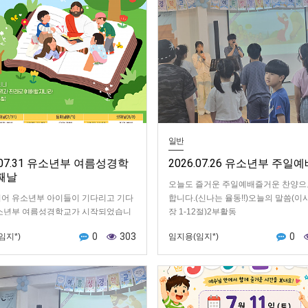
일반
6.07.31 유소년부 여름성경학
2026.07.26 유소년부 주일
째날
​오늘도 즐거운 주일예배즐거운 찬양으
드디어 유소년부 아이들이 기다리고 기다
합니다.(신나는 율동!!)오늘의 말씀(이사
소년부 여름성경학교가 시작되었습니
장 1-12절)2부활동
아이들의 얼굴에 웃음 꽃이 가득했는데현
0
303
0
임지*)
임지용(임지*)
 함께 보시죠!!가장 먼저 모여서 개회예