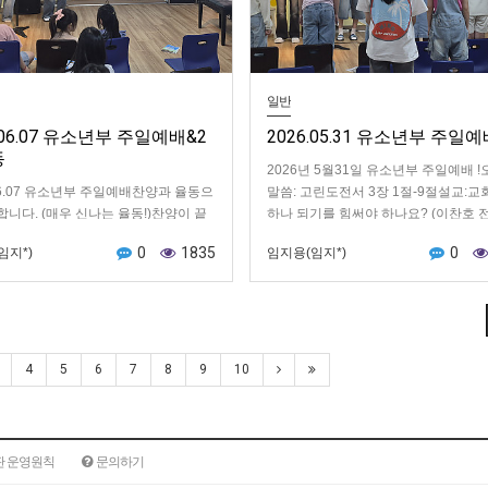
일반
.06.07 유소년부 주일예배&2
2026.05.31 유소년부 주일
동
2026년 5월31일 유소년부 주일예배 
.06.07 유소년부 주일예배찬양과 율동으
말씀: 고린도전서 3장 1절-9절설교:교
합니다. (매우 신나는 율동!)찬양이 끝
하나 되기를 힘써야 하나요? (이찬호 
하나님께 가장 소중한 마음을 드리는 헌
님)함께 기도하고 찬양하며 예배를 시
0
1835
0
임지*)
임지용(임지*)
후 말씀을 들으며 하나님에 대해 …
4
5
6
7
8
9
10
판 운영원칙
문의하기