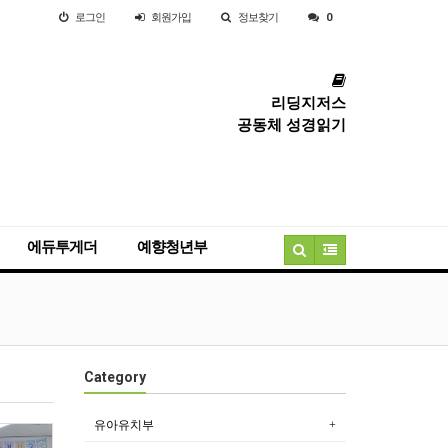
로그인
회원
가입
정보찾기
0
리딩지저스
공동체 성경읽기
에듀투게더
예향청년부
Category
유아유치부