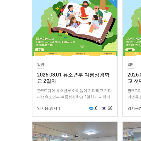
일반
일반
2026.08.01 유소년부 여름성경학
202
교 2일차
교 첫
짠!!!드디어 유소년부 아이들이 기다리고 기다
짠!!!
리던유소년부 여름성경학교 2일차가 시작되
리던유
었습니다!!!아이들의 얼굴에 웃음 꽃이 가득했
다!!!
0
68
임지용(임지*)
임지용(
는데현장 사진 함께 보시죠!!오전예배오전예
장 사진
배가 끝난…
배를 …