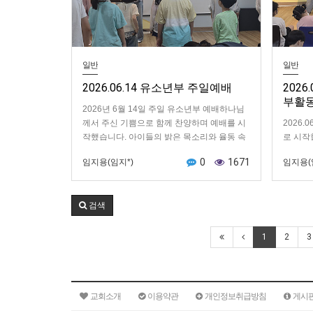
일반
일반
2026.06.14 유소년부 주일예배
2026
부활
2026년 6월 14일 주일 유소년부 예배하나님
께서 주신 기쁨으로 함께 찬양하며 예배를 시
2026
작했습니다. 아이들의 밝은 목소리와 율동 속
로 시작
에 하나님을 향한 사랑과 감사가 가득한 시간
난 후 
0
1671
임지용(임지*)
임지용(
이었…
금 시간
검색
1
2
3
교회소개
이용약관
개인정보취급방침
게시