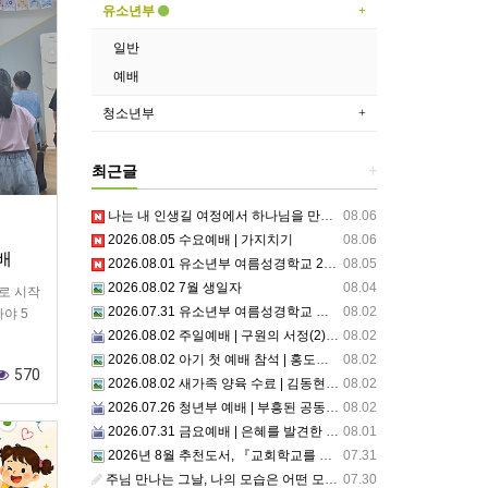
유소년부
일반
예배
청소년부
최근글
+
나는 내 인생길 여정에서 하나님을 만났는가? 그렇다면 나의 삶은 어떠한가? 자신을 돌아 봅니다.
08.06
2026.08.05 수요예배 | 가지치기
08.06
예배
2026.08.01 유소년부 여름성경학교 2일차
08.05
2026.08.02 7월 생일자
08.04
로 시작
2026.07.31 유소년부 여름성경학교 첫째날
08.02
야 5
2026.08.02 주일예배 | 구원의 서정(2)부르심: 거절할 수 없는 은혜의 시작
08.02
2026.08.02 아기 첫 예배 참석 | 홍도영, 홍찬영 아기(홍석진, 임자현 집사 가정)
08.02
570
2026.08.02 새가족 양육 수료 | 김동현, 박현정 성도
08.02
2026.07.26 청년부 예배 | 부흥된 공동체4: 세상 앞에서1
08.02
2026.07.31 금요예배 | 은혜를 발견한 사람
08.01
2026년 8월 추천도서, 『교회학교를 리셋하라』
07.31
주님 만나는 그날, 나의 모습은 어떤 모습으로 주님 앞에 서게 될까 ??????
07.30