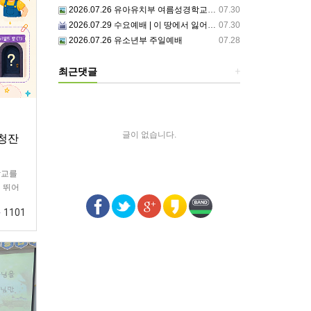
2026.07.26 유아유치부 여름성경학교 2일차
07.30
2026.07.29 수요예배 | 이 땅에서 잃어버린 것들
07.30
2026.07.26 유소년부 주일예배
07.28
최근댓글
+
글이 없습니다.
초청잔
학교를
 뛰어
구초청
1101
는 부스