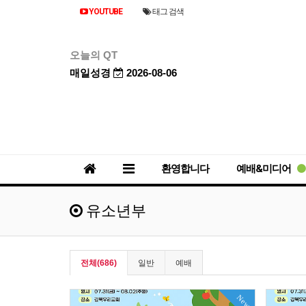
YOUTUBE
태그 검색
오늘의 QT
매일성경
2026-08-06
환영합니다
예배&미디어
유소년부
전체(686)
일반
예배
New