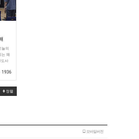
예배
!오늘의
회는 왜
전도사
작합…
1936
정렬
모바일버전