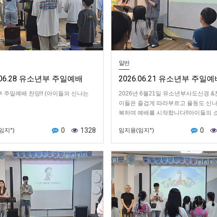
일반
6.06.28 유소년부 주일예배
2026.06.21 유소년부 주일
 주일예배 찬양!! (아이들의 신나는
2026년 6월21일 유소년부사도신경 
이들은 즐겁게 따라부르고 율동도 신나
복하며 예배를 시작합니다!!아이들의 
마음을 드리는 헌금시간!오늘의 말씀:
0
1328
0
임지*)
임지용(임지*)
아…