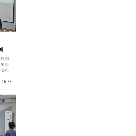
예배
&찬양아
게 반
소중한
갈라디
1597