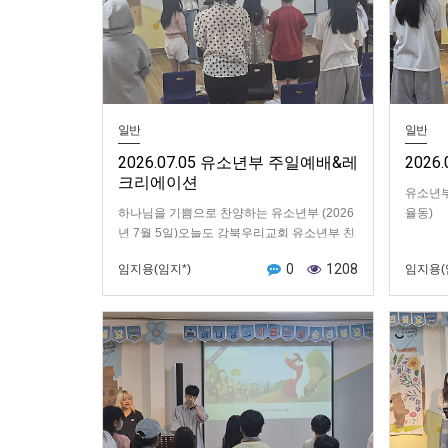
일반
일반
2026.07.05 유소년부 주일예배&레
202
크리에이션
유소년부
하나님을 기쁨으로 찬양하는 유소년부 (2026
율동)
년 7월 5일)오늘도 강북우리교회 유소년부 친
구들은 한마음으로 하나님을 찬양하며 예배를
0
1208
임지용(임지*)
임지용(
시작했습니다.밝은 미소와 힘찬 율동, 정성 어
린…