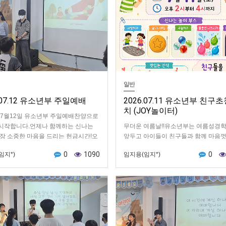
일반
6.07.12 유소년부 주일예배
2026.07.11 유소년부 친구
치 (JOY놀이터)
년 7월12일 유소년부 주일예배찬양으로
시작합니다.언제나 함께하는 신나는
무더운 여름날!!유소년부는 여름성경
가장 소중한 마음을 드리는 헌금시간!오
앞두고 아이들이 친구들과 함께 마음껏
씀:"그리스도인은 어떻게 승리하며 사
놀며 즐거운 추억을 만들 수 있도록친
0
1090
0
임지*)
임지용(임지*)
잔치를 진행했습니다!​ ( 6가지의 신나
들로 아이…