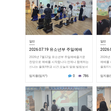
일반
일반
2026.07.19 유소년부 주일예배
202
2026년 7월12일 유소년부 주일예배즐거운
2026
찬양으로 예배를 시작합니다.언제나 함께하는
예배를 
신나는 율동!!헌금 시간.오늘의 말씀:빌립보서
율동!!
4장 4절-7절(그리스도인은 어떤 모습으로
늘의 말
0
786
임지용(임지*)
임지용(
사…
나요…