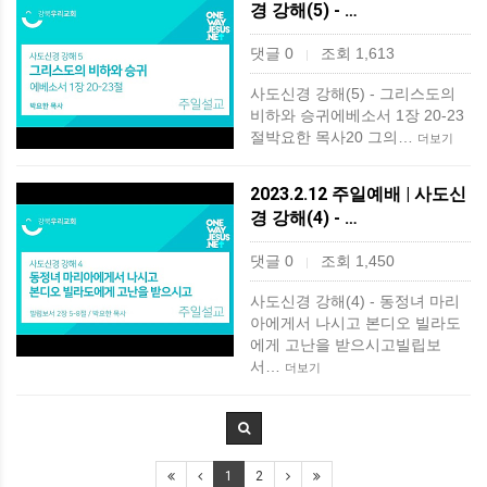
경 강해(5) - …
댓글 0
조회 1,613
|
사도신경 강해(5) - 그리스도의
비하와 승귀에베소서 1장 20-23
절박요한 목사20 그의…
더보기
2023.2.12 주일예배 | 사도신
경 강해(4) - …
댓글 0
조회 1,450
|
사도신경 강해(4) - 동정녀 마리
아에게서 나시고 본디오 빌라도
에게 고난을 받으시고빌립보
서…
더보기
1
2