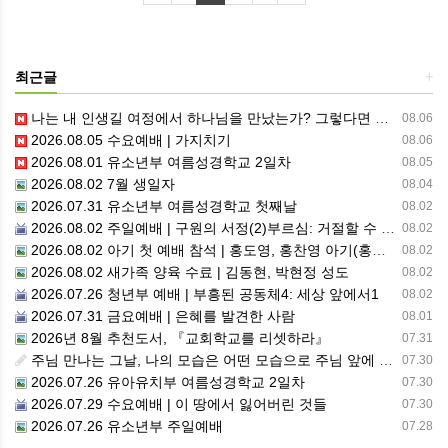
최근글
+
나는 내 인생길 여정에서 하나님을 만났는가? 그렇다면 나의 삶은 어떠한가? 자신을 돌아 봅니다.
08.06
2026.08.05 수요예배 | 가지치기
08.06
2026.08.01 유소년부 여름성경학교 2일차
08.05
2026.08.02 7월 생일자
08.04
2026.07.31 유소년부 여름성경학교 첫째날
08.02
2026.08.02 주일예배 | 구원의 서정(2)부르심: 거절할 수 없는 은혜의 시작
08.02
2026.08.02 아기 첫 예배 참석 | 홍도영, 홍찬영 아기(홍석진, 임자현 집사 가정)
08.02
2026.08.02 새가족 양육 수료 | 김동현, 박현정 성도
08.02
2026.07.26 청년부 예배 | 부흥된 공동체4: 세상 앞에서1
08.02
2026.07.31 금요예배 | 은혜를 발견한 사람
08.01
2026년 8월 추천도서, 『교회학교를 리셋하라』
07.31
주님 만나는 그날, 나의 모습은 어떤 모습으로 주님 앞에 서게 될까 ??????
07.30
2026.07.26 유아유치부 여름성경학교 2일차
07.30
2026.07.29 수요예배 | 이 땅에서 잃어버린 것들
07.30
2026.07.26 유소년부 주일예배
07.28