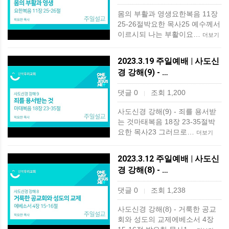
몸의 부활과 영생요한복음 11장
25-26절박요한 목사25 예수께서
이르시되 나는 부활이요…
더보기
2023.3.19 주일예배 | 사도신
경 강해(9) - …
댓글 0
조회 1,200
|
사도신경 강해(9) - 죄를 용서받
는 것마태복음 18장 23-35절박
요한 목사23 그러므로…
더보기
2023.3.12 주일예배 | 사도신
경 강해(8) - …
댓글 0
조회 1,238
|
사도신경 강해(8) - 거룩한 공교
회와 성도의 교제에베소서 4장