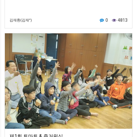
0
4813
김재환(김재*)
제1회 토마토 & 즐거워십