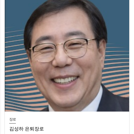
장로
김성하 은퇴장로