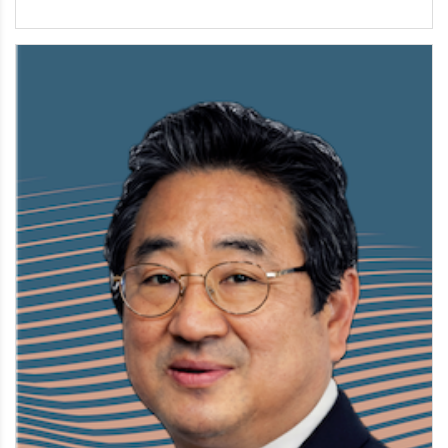
김성하 은퇴장로​