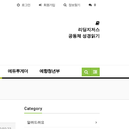
로그인
회원
가입
정보찾기
0
리딩지저스
공동체 성경읽기
에듀투게더
예향청년부
Category
알려드려요
9:50:23