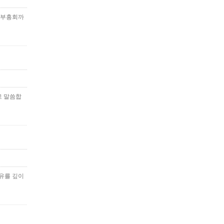
신년부흥회까
고 말씀합
비유를 깊이