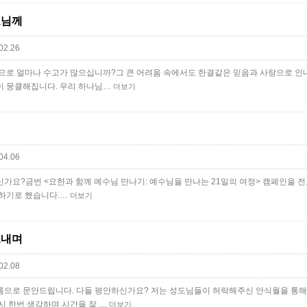
도님께
02.26
믹으로 얼마나 수고가 많으십니까?그 큰 어려움 속에서도 한결같은 믿음과 사랑으로 인
이 뭉클해집니다. 우리 하나님…
더보기
04.06
가요?금번 <요한과 함께 예수님 만나기: 예수님을 만나는 21일의 여정> 캠페인을 
 하기로 했습니다.…
더보기
보내며
02.08
름으로 문안드립니다. 다들 평안하신가요? 저는 성도님들이 허락해주신 안식월을 통해
시 한번 생각하며 시간을 잘 …
더보기