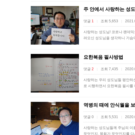
주 안에서 사랑하는 성
댓글
1
조회 5,653
2021.
|
|
​사랑하는 성도님! 코로나 팬데
려오신 성도님을 생각하니 가슴
요한복음 필사방법
댓글
2
조회 7,435
2020.
|
|
사랑하는 우리 성도님들 평안하신
로 시행하면서 요한복음 필사를
역병의 때에 안식월을 
댓글 0
조회 5,531
2020.
|
|
​사랑하는 성도님들께 주님의 이
무엇인지, 목회가 무엇인지를 다