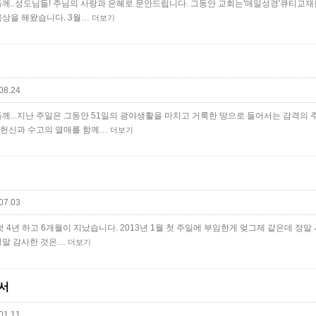
..​​성도님들! 주님의 사랑과 은혜로 문안드립니다. ​그동안 교회는'매일성경'큐티교
을 해왔습니다. ​3월…
더보기
08.24
...지난 주일은 그동안 51일의 광야생활을 마치고 거룩한 땅으로 들어서는 감격의
 헌신과 수고의 열매를 함께…
더보기
07.03
 4년 하고 6개월이 지났습니다. 2013년 1월 첫 주일에 부임한게 엊그제 같은데 정말
 정말 감사한 것은…
더보기
서
01.11