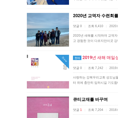
2020년 교역자 수련회
댓글 0
조회 6,410
2020.
|
|
​2020년 새해를 시작하며 교역
고 경험한 것이 다르지만이곳 
2019년 새해 매일
Now
현재
댓글 0
조회 7,242
2019.
|
|
​​사랑하는 강북우리교회 성도님들
터 위에 충만히 임하시길 기도합니
큐티교재를 바꾸며
댓글
1
조회 7,204
2018.
|
|