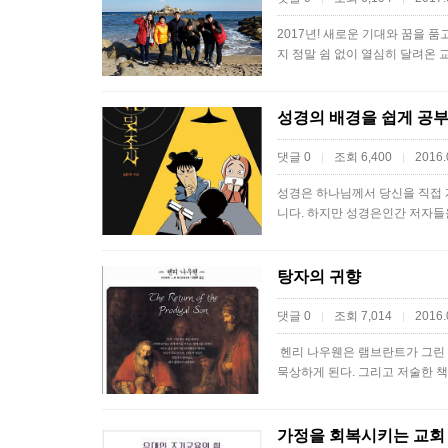
2017년! 새로운 기대와 꿈을
지 정말 쉼 없이 열심히 달려온
성경의 배경을 쉽게 공
댓글 0
조회 6,400
2016.
|
|
성경은 하나님께서 당신을 직접 
니다. 하지만 성경은인간 저자들
탕자의 귀향
댓글 0
조회 7,014
2016.
|
|
​ 헨리 나우웬은 램브란트가 그린
묵상하게 된다. 그리고 저술한 
가정을 회복시키는 교회