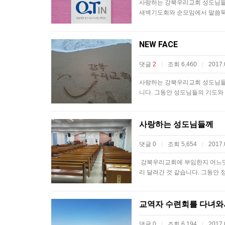
사랑하는 강북우리교회 성도님들께
새벽기도회와 순모임에서 말씀묵상
NEW FACE
댓글
2
조회 6,460
2017.
|
|
사랑하는 강북우리교회 성도님들께
니다. 그동안 성도님들의 기도와
사랑하는 성도님들께
댓글 0
조회 5,654
2017.
|
|
​ 강북우리교회에 부임한지 어느덧
리 달려간 것 같습니다. 그동안
교역자 수련회를 다녀와
댓글 0
조회 6,194
2017.
|
|