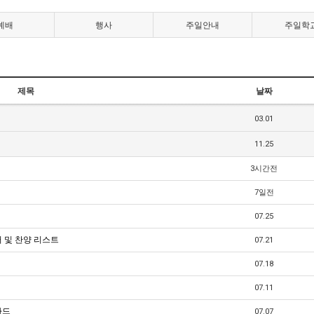
예배
행사
주일안내
주일학
제목
날짜
03.01
11.25
3시간전
7일전
07.25
터 및 찬양 리스트
07.21
07.18
07.11
카드
07.07