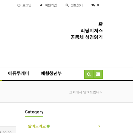
로그인
회원
가입
정보찾기
0
리딩지저스
공동체 성경읽기
에듀투게더
예향청년부
교회에서 알려드립니다
Category
알려드려요
5:20:20