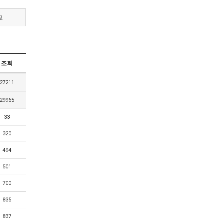
교
조회
27211
29965
33
320
494
501
700
835
837