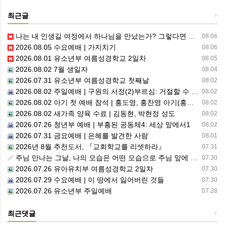
최근글
+
나는 내 인생길 여정에서 하나님을 만났는가? 그렇다면 나의 삶은 어떠한가? 자신을 돌아 봅니다.
08.06
2026.08.05 수요예배 | 가지치기
08.06
2026.08.01 유소년부 여름성경학교 2일차
08.05
2026.08.02 7월 생일자
08.04
2026.07.31 유소년부 여름성경학교 첫째날
08.02
2026.08.02 주일예배 | 구원의 서정(2)부르심: 거절할 수 없는 은혜의 시작
08.02
2026.08.02 아기 첫 예배 참석 | 홍도영, 홍찬영 아기(홍석진, 임자현 집사 가정)
08.02
2026.08.02 새가족 양육 수료 | 김동현, 박현정 성도
08.02
2026.07.26 청년부 예배 | 부흥된 공동체4: 세상 앞에서1
08.02
2026.07.31 금요예배 | 은혜를 발견한 사람
08.01
2026년 8월 추천도서, 『교회학교를 리셋하라』
07.31
주님 만나는 그날, 나의 모습은 어떤 모습으로 주님 앞에 서게 될까 ??????
07.30
2026.07.26 유아유치부 여름성경학교 2일차
07.30
2026.07.29 수요예배 | 이 땅에서 잃어버린 것들
07.30
2026.07.26 유소년부 주일예배
07.28
최근댓글
+