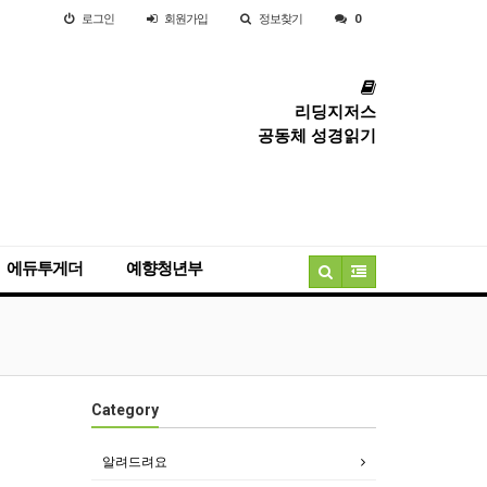
로그인
회원
가입
정보찾기
0
리딩지저스
공동체 성경읽기
에듀투게더
예향청년부
Category
알려드려요