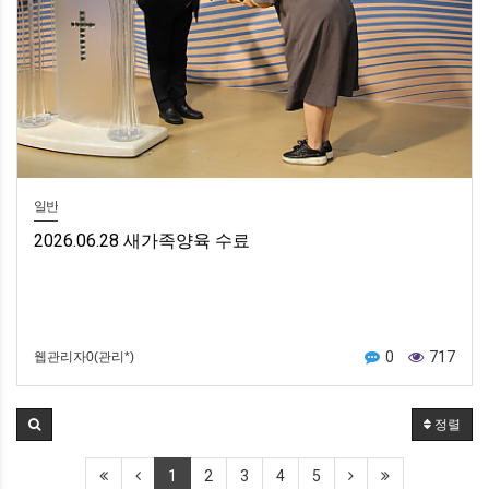
일반
2026.06.28 새가족양육 수료
0
717
웹관리자0(관리*)
정렬
1
2
3
4
5