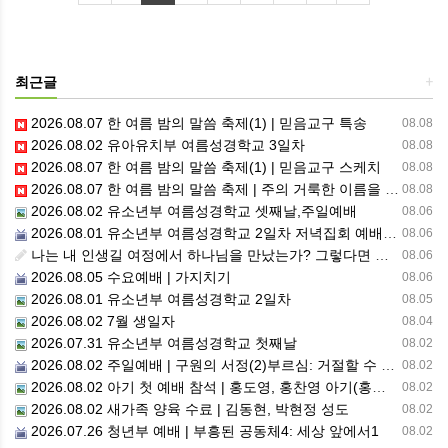
최근글
+
2026.08.07 한 여름 밤의 말씀 축제(1) | 믿음교구 특송
08.08
2026.08.02 유아유치부 여름성경학교 3일차
08.08
2026.08.07 한 여름 밤의 말씀 축제(1) | 믿음교구 스케치
08.08
2026.08.07 한 여름 밤의 말씀 축제 | 주의 거룩한 이름을 위하여 기도합시다
08.08
2026.08.02 유소년부 여름성경학교 셋째날,주일예배
08.06
2026.08.01 유소년부 여름성경학교 2일차 저녁집회 예배 실황
08.06
나는 내 인생길 여정에서 하나님을 만났는가? 그렇다면 나의 삶은 어떠한가? 자신을 돌아 봅니다.
08.06
2026.08.05 수요예배 | 가지치기
08.06
2026.08.01 유소년부 여름성경학교 2일차
08.05
2026.08.02 7월 생일자
08.04
2026.07.31 유소년부 여름성경학교 첫째날
08.02
2026.08.02 주일예배 | 구원의 서정(2)부르심: 거절할 수 없는 은혜의 시작
08.02
2026.08.02 아기 첫 예배 참석 | 홍도영, 홍찬영 아기(홍석진, 임자현 집사 가정)
08.02
2026.08.02 새가족 양육 수료 | 김동현, 박현정 성도
08.02
2026.07.26 청년부 예배 | 부흥된 공동체4: 세상 앞에서1
08.02