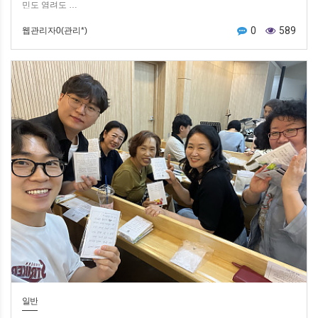
민도 염려도 …
0
589
웹관리자0(관리*)
일반