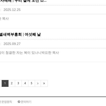
탄감사예배 | 우리 곁에 오신 소…
2025.12.25
|
한 목사
 특별새벽부흥회 | 여섯째 날
2025.09.27
|
음이 청결한 자는 복이 있나니박요한 목사​
1
2
3
4
5
판 운영원칙
문의하기