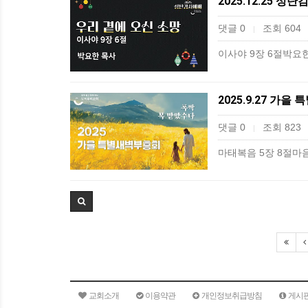
2025.12.25 성
댓글 0
조회 604
|
이사야 9장 6절박요
2025.9.27 가을
댓글 0
조회 823
|
마태복음 5장 8절마
교회소개
이용약관
개인정보취급방침
게시