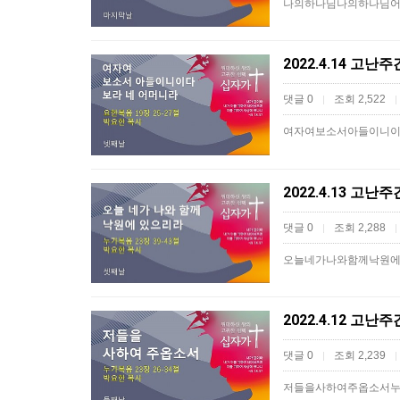
나의하나님나의하나님어
댓글 0
조회 2,522
|
|
여자여보소서아들이니이
2022.4.13 고
댓글 0
조회 2,288
|
|
오늘네가나와함께낙원에있
2022.4.12 고
댓글 0
조회 2,239
|
|
저들을사하여주옵소서누가