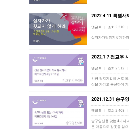
2022.4.11 특
댓글 0
조회 2,210
|
|
십자가가헛되지않게하라고
2022.1.7 전교
댓글 0
조회 2,512
|
|
선한 청지기같이 서로 봉
신을 차리고 근신하여 
2021.12.31 
댓글 0
조회 2,408
|
|
송구영신을 맞는 4가지 
은 마음으로 갑옷을 삼으