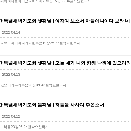
찌하여나를버리셨나이까마가복음15장33-34절박요한목사
2022.04.14
다보라네어머니라요한복음19장25-27절박요한목사
난주간 특별새벽기도회 셋째날 | 오늘 네가 나와 함께 낙원에 있으리라
2022.04.13
으리라누가복음23장39-43절박요한목사
난주간 특별새벽기도회 둘째날 | 저들을 사하여 주옵소서
2022.04.12
복음23장26-34절박요한목사