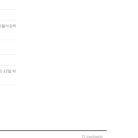
는너희들아강하
1-12절 박
모바일버전