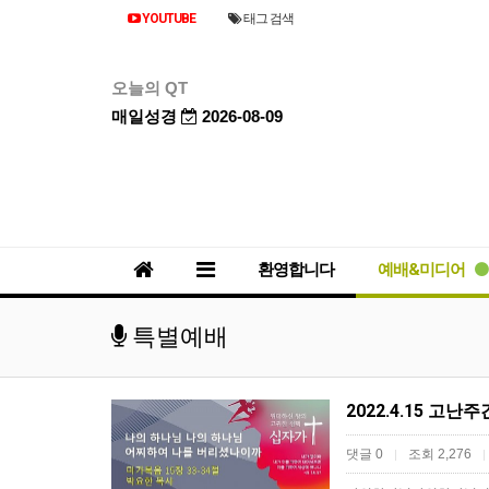
YOUTUBE
태그 검색
오늘의 QT
매일성경
2026-08-09
환영합니다
예배&미디어
특별예배
댓글 0
조회 2,276
|
|