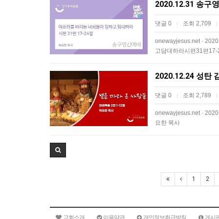
2020.12.31 
댓글 0
조회 2,709
|
|
onewayjesus.net
고담대하라시편31편17-
2020.12.24 성
댓글 0
조회 2,789
|
|
onewayjesus.net ·
요한 목사
1
2
교회소개
이용약관
개인정보취급방침
게시