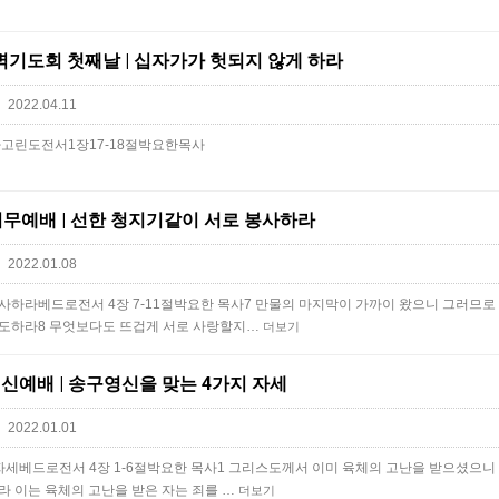
별새벽기도회 첫째날 | 십자가가 헛되지 않게 하라
2022.04.11
린도전서1장17-18절박요한목사
우 시무예배 | 선한 청지기같이 서로 봉사하라
2022.01.08
사하라베드로전서 4장 7-11절박요한 목사7 만물의 마지막이 가까이 왔으니 그러므로
기도하라8 무엇보다도 뜨겁게 서로 사랑할지…
더보기
송구영신예배 | 송구영신을 맞는 4가지 자세
2022.01.01
자세베드로전서 4장 1-6절박요한 목사1 그리스도께서 이미 육체의 고난을 받으셨으니
라 이는 육체의 고난을 받은 자는 죄를 …
더보기