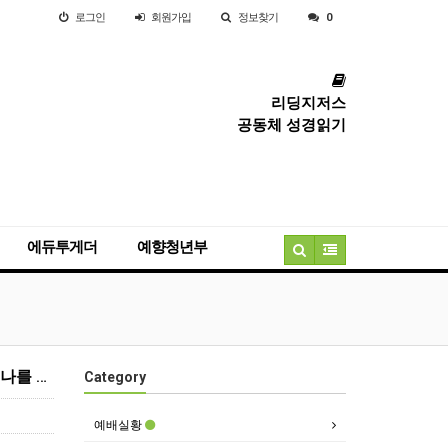
로그인
회원
가입
정보찾기
0
리딩지저스
공동체 성경읽기
에듀투게더
예향청년부
2022.4.15 고난주간 특별새벽기도회 마지막날 | 나의 하나님 나의 하나님 어찌하여 나를 버리셨나이까
Category
예배실황