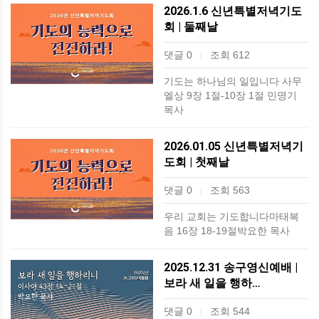
2026.1.6 신년특별저녁기도
회 | 둘째날
댓글 0
조회 612
|
기도는 하나님의 일입니다 사무
엘상 9장 1절-10장 1절 민명기
목사
2026.01.05 신년특별저녁기
도회 | 첫째날
댓글 0
조회 563
|
우리 교회는 기도합니다​마태복
음 16장 18-19절박요한 목사
2025.12.31 송구영신예배 |
보라 새 일을 행하…
댓글 0
조회 544
|