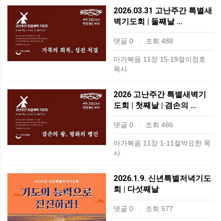
2026.03.31 고난주간 특별새
벽기도회 | 둘째날 …
댓글 0
조회 488
|
마가복음 11장 15-19절이정호
목사
2026 고난주간 특별새벽기
도회 | 첫째날 | 겸손의 …
댓글 0
조회 486
|
마가복음 11장 1-11절박요한 목
사
2026.1.9. 신년특별저녁기도
회 | 다섯째날
댓글 0
조회 577
|