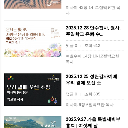
이사야 43장 14-21절박요한 목
사
2025.12.28 안수집사, 권사,
주일학교 은퇴·수…
댓글 0
조회 612
|
여호수아 14장 10-12절박요한
목사
2025.12.25 성탄감사예배 |
우리 곁에 오신 소…
댓글 0
조회 605
|
이사야 9장 6절박요한 목사
2025.9.27 가을 특별새벽부
흥회 | 여섯째 날