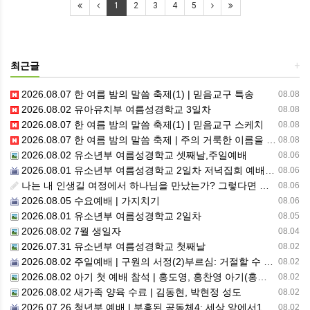
1
2
3
4
5
최근글
+
2026.08.07 한 여름 밤의 말씀 축제(1) | 믿음교구 특송
08.08
2026.08.02 유아유치부 여름성경학교 3일차
08.08
2026.08.07 한 여름 밤의 말씀 축제(1) | 믿음교구 스케치
08.08
2026.08.07 한 여름 밤의 말씀 축제 | 주의 거룩한 이름을 위하여 기도합시다
08.08
2026.08.02 유소년부 여름성경학교 셋째날,주일예배
08.06
2026.08.01 유소년부 여름성경학교 2일차 저녁집회 예배 실황
08.06
나는 내 인생길 여정에서 하나님을 만났는가? 그렇다면 나의 삶은 어떠한가? 자신을 돌아 봅니다.
08.06
2026.08.05 수요예배 | 가지치기
08.06
2026.08.01 유소년부 여름성경학교 2일차
08.05
2026.08.02 7월 생일자
08.04
2026.07.31 유소년부 여름성경학교 첫째날
08.02
2026.08.02 주일예배 | 구원의 서정(2)부르심: 거절할 수 없는 은혜의 시작
08.02
2026.08.02 아기 첫 예배 참석 | 홍도영, 홍찬영 아기(홍석진, 임자현 집사 가정)
08.02
2026.08.02 새가족 양육 수료 | 김동현, 박현정 성도
08.02
2026.07.26 청년부 예배 | 부흥된 공동체4: 세상 앞에서1
08.02