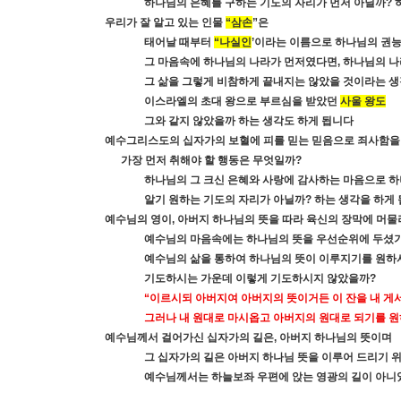
하나님의 은혜를 구하는 기도의 자리가 먼저 아닐까
?
우리가 잘 알고 있는 인물
“
삼손
”
은
태어날 때부터
“
나실인
’
이라는 이름으로 하나님의 권
그 마음속에 하나님의 나라가 먼저였다면
,
하나님의 나
그 삶을 그렇게 비참하게 끝내지는 않았을 것이라는 
이스라엘의 초대 왕으로 부르심을 받았던
사울 왕도
그와 같지 않았을까 하는 생각도 하게 됩니다
예수그리스도의 십자가의 보혈에 피를 믿는 믿음으로 죄사함을
가장 먼저 취해야 할 행동은 무엇일까
?
하나님의 그 크신 은혜와 사랑에 감사하는 마음으로 
알기 원하는 기도의 자리가 아닐까
?
하는 생각을 하게
예수님의 영이
,
아버지 하나님의 뜻을 따라 육신의 장막에 머물
예수님의 마음속에는 하나님의 뜻을 우선순위에 두셨
예수님의 삶을 통하여 하나님의 뜻이 이루지기를 원하
기도하시는 가운데 이렇게 기도하시지 않았을까
?
“
이르시되 아버지여 아버지의 뜻이거든 이 잔을 내 게
그러나 내 원대로 마시옵고 아버지의 원대로 되기를 
예수님께서 걸어가신 십자가의 길은
,
아버지 하나님의 뜻이며
그 십자가의 길은 아버지 하나님 뜻을 이루어 드리기 
예수님께서는 하늘보좌 우편에 앉는 영광의 길이 아