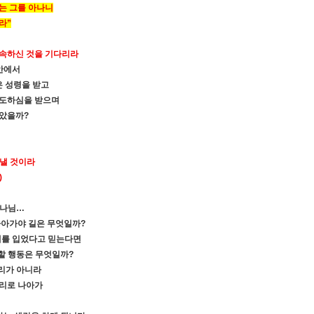
는 그를 아나니
라”
약속하신 것을 기다리라
안에서
은 성령을 받고
인도하심을 받으며
않았을까
?
 낼 것이라
)
하나님
…
나아가야 길은 무엇일까
?
혜를 입었다고 믿는다면
할 행동은 무엇일까
?
리가 아니라
자리로 나아가