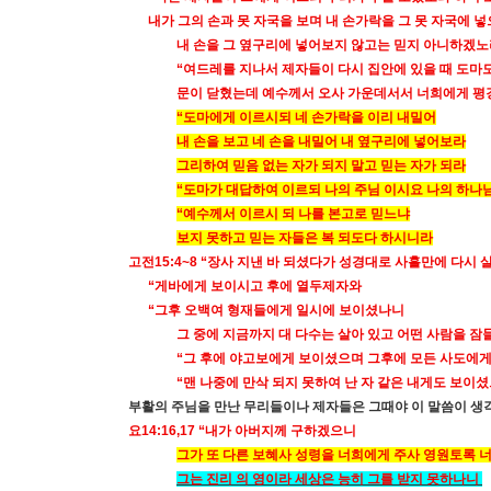
내가 그의 손과 못 자국을 보며 내 손가락을 그 못 자국에 
내 손을 그 옆구리에 넣어보지 않고는 믿지 아니하겠노
“
여드레를 지나서 제자들이 다시 집안에 있을 때 도마도
문이 닫혔는데 예수께서 오사 가운데서서 너희에게 평
“
도마에게 이르시되 네 손가락을 이리 내밀어
내 손을 보고 네 손을 내밀어 내 옆구리에 넣어보라
그리하여 믿음 없는 자가 되지 말고 믿는 자가 되라
“
도마가 대답하여 이르되 나의 주님 이시요 나의 하나
“
예수께서 이르시 되 나를 본고로 믿느냐
보지 못하고 믿는 자들은 복 되도다 하시니라
고전
15:4~8 “
장사 지낸 바 되셨다가 성경대로 사흘만에 다시 
“
게바에게 보이시고 후에 열두제자와
“
그후 오백여 형재들에게 일시에 보이셨나니
그 중에 지금까지 대 다수는 살아 있고 어떤 사람을 
“
그 후에 야고보에게 보이셨으며 그후에 모든 사도에
“
맨 나중에 만삭 되지 못하여 난 자 같은 내게도 보이
부활의 주님을 만난 무리들이나 제자들은 그때야 이 말씀이 생
요
14:16,17
“내가 아버지께 구하겠으니
그가 또 다른 보혜사 성령을 너희에게 주사 영원토록 
그는 진리 의 영이라 세상은 능히 그를 받지 못하나니