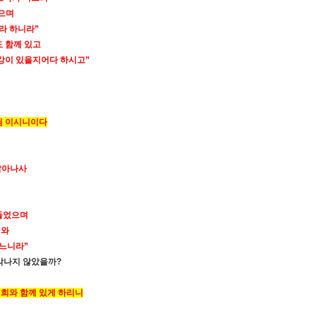
넣으며
라 하니라
”
 함께 있고
강이 있을지어다 하시고
”
님 이시니이다
살아나사
잠들었으며
게와
셨느니라
”
각나지 않았을까
?
너희와 함께 있게 하리니