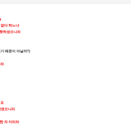
늘
 없다 하느냐
지 못하셨으니라
이기 때문이 아닐까
?)
이라
이요
하였으니리
한 자 이리라