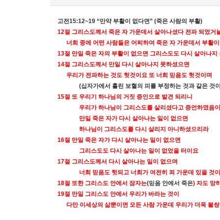
고전
15:12~19 “
만약 부활이 없다면
” (
죽은 사람의 부활
)
12
절 그리스도께서 죽은 자 가운데서 살아나셨다 전파 되었거
너희 중에 어떤 사람들은 어찌하여 죽은 자 가운데서 부활이
13
절 만일 죽은 자의 부활이 없으면 그리스도도 다시 살아나
14
절 그리스도께서 만일 다시 살아나지 못하셨으면
우리가 전파하는 것도 헛것이요 또 너희 믿음도 헛것이며
(
십자가에서 흘린 보혈의 피를 부정하는 것과 같은 것
15
절 또 우리기 하나님의 거짓 증인으로 발견 되리니
우리가 하나님이 그리스도를 살리셨다고 증언하였음
만일 죽은 자가 다시 살아나는 일이 없으면
하나님이 그리스도를 다시 살리지 아니하셨으리라
16
절 만일 죽은 자가 다시 살아나는 일이 없으면
그리스도도 다시 살아나는 일이 없었을 터이요
17
절 그리스도께서 다시 살아나는 일이 없으며
너희 믿음도 헛되고 너희가 여전히 죄 가운데 있을 것
18
절 또한 그리스도 안에서 잠자는
(
믿음 안에서 죽은
)
자도 망
19
절 만일 그리스도 안에서 우리가 바라는 것이
다만 이세상의 삶뿐이면 모든 사람 가운데 우리가 더욱 불쌍