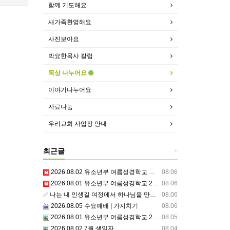
함께 기도해요
새가족환영해요
사진보아요
박요한목사 칼럼
묵상 나누어요
이야기나누어요
자료나눔
우리교회 사업장 안내
최근글
+
2026.08.02 유소년부 여름성경학교 셋째날,주일예배
08.06
2026.08.01 유소년부 여름성경학교 2일차 저녁집회 예배 실황
08.06
나는 내 인생길 여정에서 하나님을 만났는가? 그렇다면 나의 삶은 어떠한가? 자신을 돌아 봅니다.
08.06
2026.08.05 수요예배 | 가지치기
08.06
2026.08.01 유소년부 여름성경학교 2일차
08.05
2026.08.02 7월 생일자
08.04