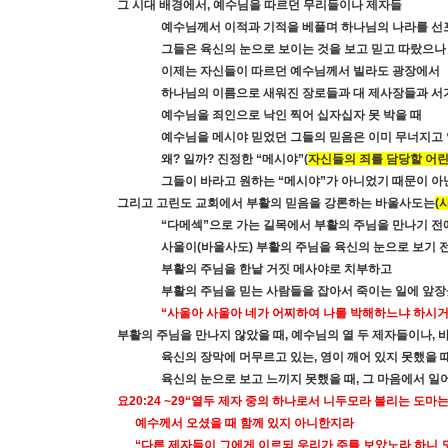
그 시대 배경에서
,
예수님을 따르던 무리들이나 제자들
예수님께서 이적과 기적을 베풀며 하나님의 나라를 선
그들은 육신의 눈으로 보이는 것을 보고 믿고 따랐으나
이제는 자신들이 따르던 예수님께서 빌라도 광장에서
하나님의 이름으로 새워진 장로들과 대 제사장들과 
예수님을 죄인으로 낙인 찍어 십자십자 못 박을 때
예수님을 메시야 믿었던 그들의 믿음은 이미 무너지고
왜
?
일까
?
진정한
“
메시야
”(
자신들의 죄를 담당할 어
그들이 바라고 원하는
“
메시야
”
가 아니었기 때문이 아
그리고 고린도 교회에서 부활의 믿음을 강론하는 바울사도는
(
“
다메섹
”
으로 가는 길목에서 부활의 주님을 만나기 
사울이
(
바울사도
)
부활의 주님을 육신의 눈으로 보기 
부활의 주님을 한낱 거짓 메사야로 치부하고
부활의 주님을 믿는 사람들을 잡아서 죽이는 일에 앞
“
사울아 사울아 네가 어찌하여 나를 박해하느냐 하시
부활의 주님을 만나지 않았을 때
,
예수님의 열 두 제자들이나
,
육신의 장막에 머무르고 있는
,
영이 깨어 있지 못했을 
육신의 눈으로 보고 느끼지 못했을 때
,
그 마음에서 일
요
20:24 ~29“
열두 제자 중의 하나로서 니두모라 불리는 도마
예수께서 오셨을 때 함께 있지 아니한지라
“
다른 제자들이 그에게 이르되 우리가 주를 보았노라 하니 