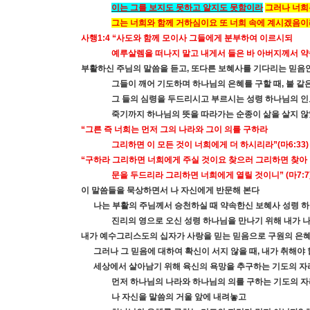
이는 그를 보지도 못하고 알지도 못함이라
그러나 너희
그는 너희와 함께 거하심이요 또 너희 속에 계시겠음이
사행
1:4 “
사도와 함께 모이사 그들에게 분부하여 이르시되
예루살렘을 떠나지 말고 내게서 들은 바 아버지께서 
부활하신 주님의 말씀을 듣고
,
또다른 보혜사를 기다리는 믿음
그들이 깨어 기도하며 하나님의 은혜를 구할 때
,
불 같
그 들의 심령을 두드리시고 부르시는 성령 하나님의 
죽기까지 하나님의 뜻을 따라가는 순종이 삶을 살지 
“
그른 즉 너희는 먼저 그의 나라와 그이 의를 구하라
그리하면 이 모든 것이 너희에게 더 하시리라
”(
마
6:33)
“
구하라 그리하면 너희에게 주실 것이요 찾으러 그리하면 찾아
문을 두드리라 그리하면 너희에게 열릴 것이니
” (
마
7:7
이 말씀들을 묵상하면서 나 자신에게 반문해 본다
나는 부활의 주님께서 승천하실 때 약속한신 보혜사 성령 
진리의 영으로 오신 성령 하나님을 만나기 위해 내가 
내가 예수그리스도의 십자가 사랑을 믿는 믿음으로 구원의 은
그러나 그 믿음에 대하여 확신이 서지 않을 때
,
내가 취해야 
세상에서 살아남기 위해 육신의 욕망을 추구하는 기도의 자
먼저 하나님의 나라와 하나님의 의를 구하는 기도의 
나 자신을 말씀의 거울 앞에 내려놓고