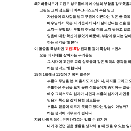
왜
?
바울사도가 고린도 성도들에게 예수님의 부활을 강조했을
고린도 교회 성도들이 예수그리스도의 복음 믿고
자신들이 죄사함을 받고 구원에 이른다는 것은 곧 축
예수님께서 죽은 자 가운데서 다시 살아났다는 것을 
보지는 못했으니 부활의 주님을 직접 보지 못하고 말로
믿음에 대한 확신이 없었기 때문에
,
부활이 없다는 말
하는 생각을 해 본다
이 말씀을 묵상하면
고전
15
장
전체를 깊이 묵상해 보면서
오늘 이 세대를 살아가는 우리들도
그 시대에 고린도 교회 성도들과 같은 맥락의 생각을 
하는 생각도 해 봅니다
15
장
1
절에서
11
절에 기록된 말씀은
부활의 주님을 본
,
바울사도 자신이나
,
제자들 그리고 
부활하신 주님을 보지 못한 성도들에게 증언하는 말을
예수 그리스도의 십자가 사건과 부활의 십자가 사건을
믿음의 확신을 같지 못한 성도들은
부활의 믿음에 이르지 못하고 있다는 말씀이 아닐까
?
하는 생각에 머무르게 됩니다
지금 나의 믿음이
,
온전하다고는 말할 수 없지만
내가 겪었던 믿음 생활을 생각해 볼 때 있을 수 있는 