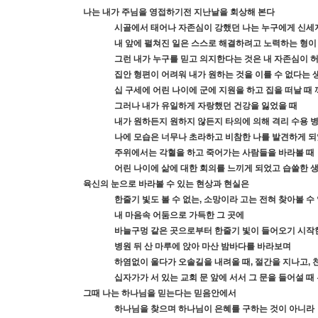
나는 내가 주님을 영접하기전 지난날을 회상해 본다
시골에서 태어나 자존심이 강했던 나는 누구에게 신세
내 앞에 펼쳐진 일은 스스로 해결하려고 노력하는 형이
그런 내가 누구를 믿고 의지한다는 것은 내 자존심이 
집안 형편이 어려워 내가 원하는 것을 이를 수 없다는 
십 구세에 어린 나이에 군에 지원을 하고 집을 떠날 때
그러나 내가 유일하게 자랑했던 건강을 잃었을 때
내가 원하든지 원하지 않든지 타의에 의해 격리 수용 
나에 모습은 너무나 초라하고 비참한 나를 발견하게 
주위에서는 각혈을 하고 죽어가는 사람들을 바라볼 때
어린 나이에 삶에 대한 회의를 느끼게 되었고 습쓸한 
육신의 눈으로 바라볼 수 있는 현상과 현실은
한줄기 빛도 볼 수 없는
,
소망이라 고는 전혀 찾아볼 수
내 마음속 어둠으로 가득한 그 곳에
바늘구멍 같은 곳으로부터 한줄기 빛이 들어오기 시작
병원 뒤 산 마루에 앉아 마산 밤바다를 바라보며
하염없이 울다가 오솔길을 내려올 때
,
절간을 지나고
,
십자가가 서 있는 교회 문 앞에 서서 그 문을 들어설 
그때 나는 하나님을 믿는다는 믿음안에서
하나님을 찾으며 하나님이 은혜를 구하는 것이 아니라