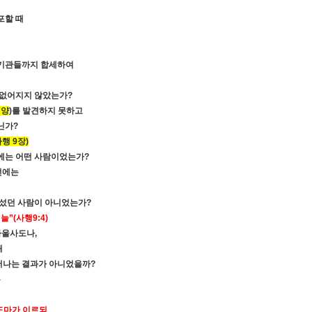
포할 때
서기관들까지 합세하여
 없어지지 않았는가
?
린양
)
를 발견하지 못하고
닌가
?
사행
9
장
)
전에는 어떤 사람이었는가
?
전에는
장섰던 사람이 아니었는가
?
거늘
”(
사행
9:4)
바울사도나
,
때
어나는 결과가 아니었을까
?
는
도마가 이르되