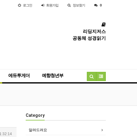
로그인
회원
가입
정보찾기
0
리딩지저스
공동체 성경읽기
에듀투게더
예향청년부
Category
알려드려요
1:32:14