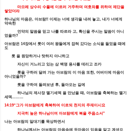
마므레 상수리 수풀에 이르러 거주하며 여호와를 위하여 제단을
쌓았더라
하나님의 마음은
,
아브람
!!
이제는 너에 생각을 내려 놓고
,
내가 너에게
약속한
언약의 말씀을 믿고 나를 따르라 고
,
확신을 주시는 말씀이 아니
었을까
?
아브람은
14
장에서 롯이 여러 왕들에게 잡혀 갔다는 소식을 들었을 때에
도
롯 을 원망하거나 탓하지 아니하고
자신이 거느리고 있는 삼 백명 용사를 데리고 조카
롯을 구하러 달려 가는 아브람의 이 마음 또한
,
어버이에 마음이
아니었을까
?
롯을 구하여 돌려보낸 후
,
돌아오는 길에
하나님의 제사장 멜기세덱 을 만났을 때
,
아브람을 축복하는 멜기
세덱
………
14:19“
그가 아브람에게 축복하여 이르되 천지의 주재이시요
지극히 높은 하나님이여 아브람에게 복을 주옵소서
”
나는 아브람의 일대기를 묵상하면서
하나님께서는 아브람의 마음속에 두마음이 있음을 알고 계셨으