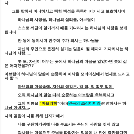
나
그를 탓하지 아니하시고 택한 백성을 묵묵히 지키시고 보호하시며
하나님의 사랑을
,
하나님의 섭리를
,
아브람이
스스로 깨닫아 알기까지 때를 기다리시는 하나님의 사랑을 보게
됩니다
만 왕에 왕이시며 만주에 주가 되시는 하나님을
자신의 주인으로 온전히 섬기는 믿음이 될 때까지 기다리시는 하
나님의 사랑
…..
롯 도
,
자신이 머무는 곳에서 하나님의 마음을 알았다면 롯의 삶
은 어떠했을까
??
아브람이 하나님의 말씀에 순종하여 이삭을 모리아산에서 번재로 드리고
자 할 때
아브람의 마음속에
,
자신의 생각은
,
일 점
,
일 획도 없이
오직 하나님의 말씀 따라 순종하는 아브람을 축복하시고
그의 이름을
“
아브라함
”
이라
(
믿음의 조상이이라
)
명명하시는 하
나님 아버지
…
.
나의 믿음이 나를 위해 십자가에서
나를 구원하기위해 나를 부르시는 주님의 사랑을 잊지 않고
감사하는 마음으로 주님을 따라가는 믿음이 내 안에 충만하다면