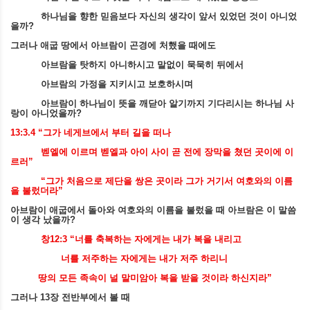
하나님을 향한 믿음보다 자신의 생각이 앞서 있었던 것이 아니었
을까
?
그러나 애굽 땅에서 아브람이 곤경에 처했을 때에도
아브람을 탓하지 아니하시고 말없이 묵묵히 뒤에서
아브람의 가정을 지키시고 보호하시며
아브람이 하나님이 뜻을 깨닫아 알기까지 기다리시는 하나님 사
랑이 아니었을까
?
13:3.4 “
그가 네게브에서 부터 길을 떠나
벧엘에 이르며 벧엘과 아이 사이 곧 전에 장막을 쳤던 곳이에 이
르러
”
“
그가 처음으로 제단을 쌍은 곳이라 그가 거기서 여호와의 이름
을 불렀더라
”
아브람이 애굽에서 돌아와 여호와의 이름을 불렀을 때 아브람은 이 말씀
이 생각 났을까
?
창
12:3 “
너를 축복하는 자에게는 내가 복을 내리고
너를 저주하는 자에게는 내가 저주 하리니
땅의 모든 족속이 널 말미암아 복을 받을 것이라 하신지라
”
그러나
13
장 전반부에서 볼 때