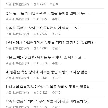
겨울나그네(김성*)
조회 998
추천 0
|
|
성도 된 나는 하나님으로 부터 받은 은혜를 얼마나 누리…
겨울나그네(김성*)
조회 1,022
추천 0
|
|
말씀을 들어도, 보아도 흔들리는 나에 믿음..... 지…
겨울나그네(김성*)
조회 1,031
추천 0
|
|
하나님께서 아브람에게서 무엇을 기다리고 계시는 것일까?…
겨울나그네(김성*)
조회 1,063
추천 0
|
|
작은 교회(가정교회) 목자는 누구이며, 또 목자라고 …
겨울나그네(김성*)
조회 1,174
추천 0
|
|
내 영혼은 육신 장막에 머무는 동안 사랑하고 사랑 받는…
겨울나그네(김성*)
조회 1,438
추천 0
|
|
하나님의 축복을 받았으나 그 복을 누리지 못하는 믿음의…
겨울나그네(김성*)
조회 1,426
추천 0
|
|
약속의 말씀이 더디 이루어 져도 세상 신을 바라보지 않…
겨울나그네(김성*)
조회 1,579
추천 0
|
|