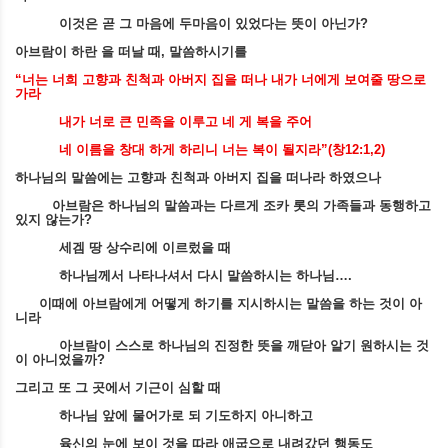
이것은 곧 그 마음에 두마음이 있었다는 뜻이 아닌가
?
아브람이 하란 을 떠날 때
,
말씀하시기를
“
너는 너희 고향과 친척과 아버지 집을 떠나 내가 너에게 보여줄 땅으로
가라
내가 너로 큰 민족을 이루고 네 게 복을 주어
네 이름을 창대 하게 하리니 너는 복이 될지라
”(
창
12:1,2)
하나님의 말씀에는 고향과 친척과 아버지 집을 떠나라 하였으나
아브람은 하나님의 말씀과는 다르게 조카 롯의 가족들과 동행하고
있지 않는가
?
세겜 땅 상수리에 이르렀을 때
하나님께서 나타나셔서 다시 말씀하시는 하나님
….
이때에 아브람에게 어떻게 하기를 지시하시는 말씀을 하는 것이 아
니라
아브람이 스스로 하나님의 진정한 뜻을 깨닫아 알기 원하시는 것
이 아니었을까
?
그리고 또 그 곳에서 기근이 심할 때
하나님 앞에 물어가로 되 기도하지 아니하고
육신의 눈에 보이 것을 따라 애굽으로 내려갔던 행동도