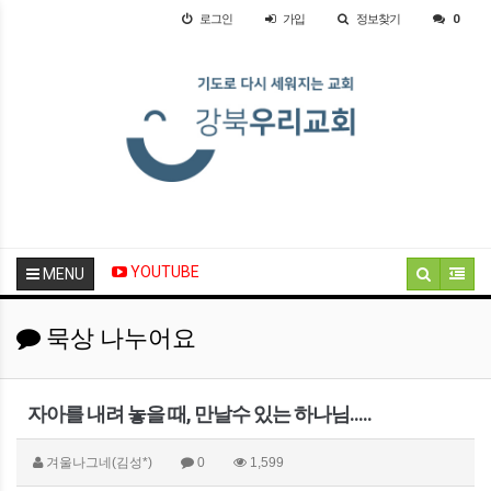
로그인
가입
정보찾기
0
YOUTUBE
MENU
묵상 나누어요
자아를 내려 놓을 때, 만날수 있는 하나님.....
겨울나그네(김성*)
0
1,599