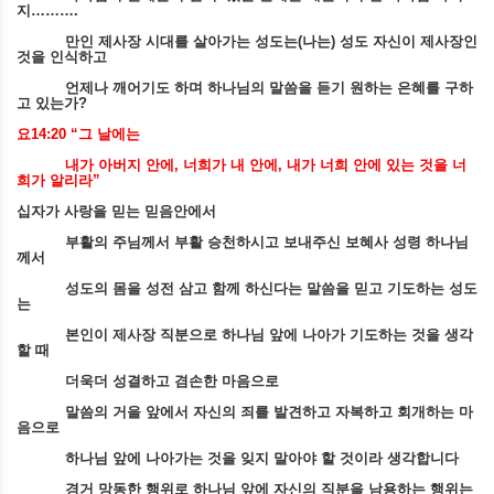
지
……….
만인 제사장 시대를 살아가는 성도는
(
나는
)
성도 자신이 제사장인
것을 인식하고
언제나 깨어기도 하며 하나님의 말씀을 듣기 원하는 은혜를 구하
고 있는가
?
요
14:20 “
그 날에는
내가 아버지 안에
,
너희가 내 안에
,
내가 너희 안에 있는 것을 너
희가 알리라
”
십자가 사랑을 믿는 믿음안에서
부활의 주님께서 부활 승천하시고 보내주신 보혜사 성령 하나님
께서
성도의 몸을 성전 삼고 함께 하신다는 말씀을 믿고 기도하는 성도
는
본인이 제사장 직분으로 하나님 앞에 나아가 기도하는 것을 생각
할 때
더욱더 성결하고 겸손한 마음으로
말씀의 거을 앞에서 자신의 죄를 발견하고 자복하고 회개하는 마
음으로
하나님 앞에 나아가는 것을 잊지 말아야 할 것이라 생각합니다
경거 망동한 행위로 하나님 앞에 자신의 직분을 남용하는 행위는