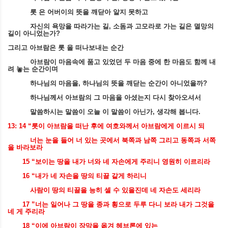
롯 은 어버이의 뜻을 깨닫아 알지 못하고
자신의 욕망을 따라가는 길
,
소돔과 고모라로 가는 길은 멸망의
길이 아니었는가
?
그리고 아브람은 롯 을 떠나보내는 순간
아브람이 마음속에 품고 있었던 두 마음 중에 한 마음도 함께 내
려 놓는 순간이며
하나님의 마음을
,
하나님의 뜻을 깨닫는 순간이 아니었을까
?
하나님께서 아브람의 그 마음을 아셨는지 다시 찾아오셔서
말씀하시는 말씀이 오늘 이 말씀이 아닌가
,
생각해 봅니다
.
13: 14 “
롯이 아브람을 떠난 후에 여호와께서 아브람에게 이르시 되
너는 눈을 들어 너 있는 곳에서 북쪽과 남쪽 그리고 동쪽과 서쪽
을 바라보라
15 “
보이는 땅을 내가 너와 네 자손에게 주리니 영원히 이르리라
16 “
내가 네 자손을 땅의 티끌 같게 하리니
사람이 땅의 티끌을 능히 셀 수 있을진데 네 자손도 세리라
17 ”
너는 일어나 그 땅을 종과 횡으로 두루 다니 보라 내가 그것을
네 게 주리라
18 “
이에 아브람이 장막을 옮겨 헤브론에 있는