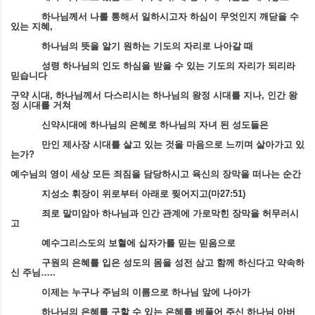
하나님께서 나를 통해서 일하시고자 하심이 무엇인지 깨닫을 수
있는 지혜
,
하나님의 뜻을 알기 원하는 기도의 자리로 나아갈 때
성령 하나님의 인도 하심을 받을 수 있는 기도의 자리가 되리라
믿습니다
구약 시대
,
하나님께서 다스리시는 하나님의 왕정 시대를 지나
,
인간 왕
정 시대를 거쳐
신약시대에 하나님의 은혜로 하나님의 자녀 된 성도들은
만인 제사장 시대를 살고 있는 것을 마음으로 느끼며 살아가고 있
는가
?
예수님의 영이 세상 모든 죄짐을 담당하시고 육신의 장막을 떠나는 순간
지성소 휘장이 위로부터 아래로 찢어지고
(
마
27:51)
죄로 말미암아 하나님과 인간 관계에 가로막힌 장막을 허무러시
고
예수그리스도의 보혈에 십자가를 믿는 믿음으로
구원의 은혜를 입은 성도의 몸을 성전 삼고 함께 하신다고 약속하
신 주님
…..
이제는 누구나 주님의 이름으로 하나님 앞에 나아가
하나님의 은혜를 구할 수 있는 은혜를 베풀어 주신 하나님 아버