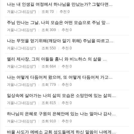
나는 내 인생길 여정에서 하나님을 만났는가? 그렇다면…
겨울나그네(김성*)
조회 70
추천 0
|
|
주님 만나는 그날, 나의 모습은 어떤 모습으로 주님 앞…
겨울나그네(김성*)
조회 309
추천 0
|
|
나는 무엇을 얻기위해(깨닫아 알기 위해) 주님을 따르고…
겨울나그네(김성*)
조회 550
추천 0
|
|
엘리 제사장, 그의 아들들 홈니 와 비느하스 의 삶을 …
겨울나그네(김성*)
조회 664
추천 0
|
|
나는 어떻게 다듬어져 왔으며, 또 어떻게 다듬어져 가고…
겨울나그네(김성*)
조회 779
추천 0
|
|
일상속에 살아가는 나의 삶의 모습은 소망안에 있는 삶의…
겨울나그네(김성*)
조회 815
추천 0
|
|
하나님의 은혜로 구원의 은혜안에 있는 나는 얼마나 감사…
겨울나그네(김성*)
조회 910
추천 0
|
|
바울 사도가 에베소 교회 성도들에게 하신 말씀이 나에게…