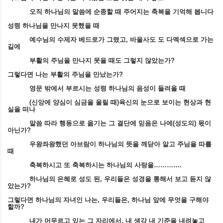
오직 하나님의 말씀에 순종할 때 주어지는 축복을 기억해 봅니다
성령 하나님을 만나지 못했을 때
예수님의 수제자 베드로가 그랬고
,
바울사도 도 다멕섹으로 가는
길에
부활의 주님을 만나지 못을 때도 그렇지 않았는가
?
그렇다면 나는 부활의 주님을 만났는가
?
영문 밖에서 부르시는 성령 하나님의 음성이 들려올 때
(
신앙에 양심이 심금을 울릴 때
)
육신의 눈으로 보이는 현상과 현
실을 떠나
말씀 따라 행동으로 옮기는 그 결단에 믿음은 나에
(
성도의
)
몫이
아닌가
?
우왕좌왕했던 아브람이 하나님의 뜻을 깨닫아 알고 주님을 따를
때
축복하시고 또 축복하시는 하나님의 사랑을
………….
하나님의 은혜로 성도 된
,
우리들은 성경을 통해서 보고 듣지 않
았는가
?
그렇다면 하나님의 자녀인 나는
,
우리들은
,
하나님 앞에 무엇을 구해야
할까
?
내가 머무르고 있는 그 자리에서
,
내 생각 내 기준을 내려놓고