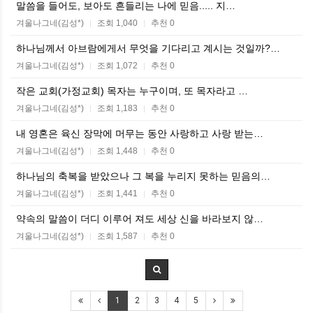
말씀을 들어도, 보아도 흔들리는 나에 믿음..... 지…
겨울나그네(김성*)
조회 1,040
추천 0
|
|
하나님께서 아브람에게서 무엇을 기다리고 계시는 것일까?…
겨울나그네(김성*)
조회 1,072
추천 0
|
|
작은 교회(가정교회) 목자는 누구이며, 또 목자라고 …
겨울나그네(김성*)
조회 1,183
추천 0
|
|
내 영혼은 육신 장막에 머무는 동안 사랑하고 사랑 받는…
겨울나그네(김성*)
조회 1,448
추천 0
|
|
하나님의 축복을 받았으나 그 복을 누리지 못하는 믿음의…
겨울나그네(김성*)
조회 1,441
추천 0
|
|
약속의 말씀이 더디 이루어 져도 세상 신을 바라보지 않…
겨울나그네(김성*)
조회 1,587
추천 0
|
|
1
2
3
4
5