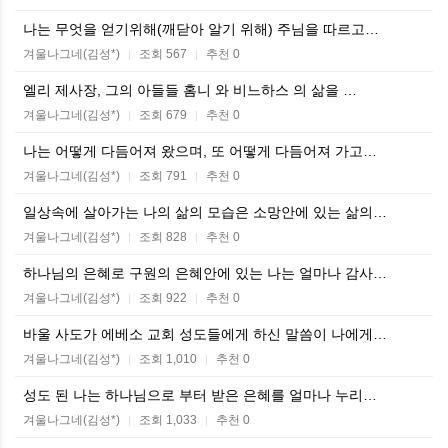
나는 무엇을 얻기위해(깨닫아 알기 위해) 주님을 따르고…
겨울나그네(김성*)
조회 567
추천 0
|
|
엘리 제사장, 그의 아들들 홈니 와 비느하스 의 삶을 …
겨울나그네(김성*)
조회 679
추천 0
|
|
나는 어떻게 다듬어져 왔으며, 또 어떻게 다듬어져 가고…
겨울나그네(김성*)
조회 791
추천 0
|
|
일상속에 살아가는 나의 삶의 모습은 소망안에 있는 삶의…
겨울나그네(김성*)
조회 828
추천 0
|
|
하나님의 은혜로 구원의 은혜안에 있는 나는 얼마나 감사…
겨울나그네(김성*)
조회 922
추천 0
|
|
바울 사도가 에베소 교회 성도들에게 하신 말씀이 나에게…
겨울나그네(김성*)
조회 1,010
추천 0
|
|
성도 된 나는 하나님으로 부터 받은 은혜를 얼마나 누리…
겨울나그네(김성*)
조회 1,033
추천 0
|
|